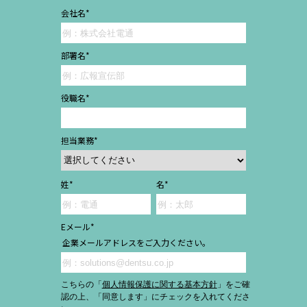
会社名
*
部署名
*
役職名
*
担当業務
*
姓
*
名
*
Eメール
*
企業メールアドレスをご入力ください。
こちらの「
個人情報保護に関する基本方針
」をご確
認の上、「同意します」にチェックを入れてくださ