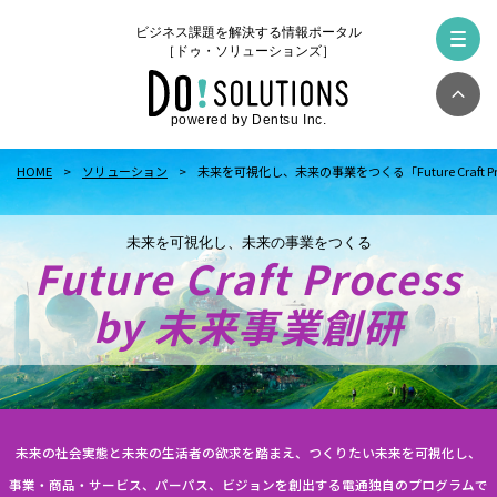
ビジネス課題を解決する情報ポータル
［ドゥ・ソリューションズ］
powered by Dentsu Inc.
HOME
ソリューション
未来を可視化し、未来の事業をつくる「Future Craft Pr
未来を可視化し、未来の事業をつくる
Future Craft Process
by 未来事業創研
未来の社会実態と未来の生活者の欲求を踏まえ、つくりたい未来を可視化し、
事業・商品・サービス、パーパス、ビジョンを創出する電通独自のプログラムで