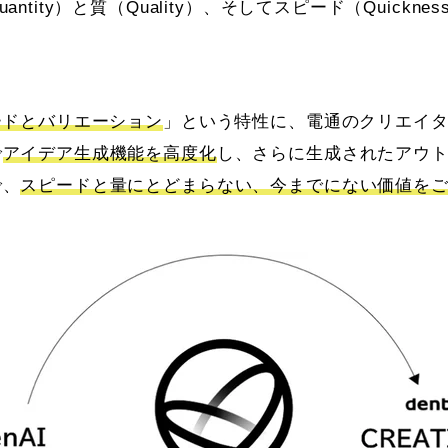
ntity）と質（Quality）、そしてスピード（Quickn
ードとバリエーション
」という特性に、電通のクリエイ
で
アイデア生成機能を高度化
し、さらに生成されたアウ
で、
スピードと量にとどまらない、今までにない価値を