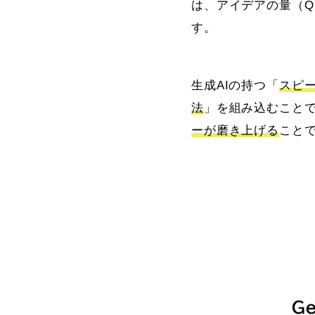
は、アイデアの量（Qua
す。
生成AIの持つ「
スピ
法
」を組み込むこと
ーが磨き上げる
こと