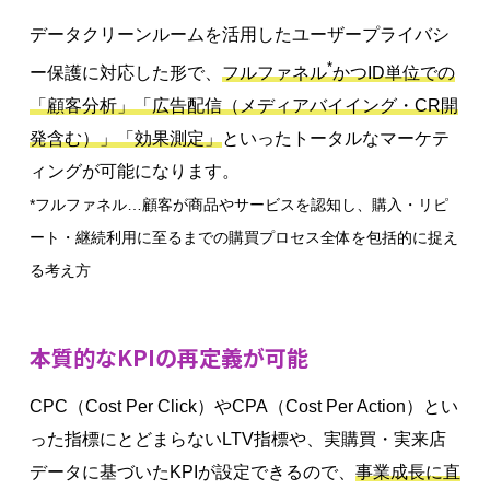
データクリーンルームを活用したユーザープライバシ
*
ー保護に対応した形で、
フルファネル
かつID単位での
「顧客分析」「広告配信（メディアバイイング・CR開
発含む）」「効果測定」
といったトータルなマーケテ
ィングが可能になります。
*フルファネル…顧客が商品やサービスを認知し、購入・リピ
ート・継続利用に至るまでの購買プロセス全体を包括的に捉え
る考え方
本質的なKPIの再定義が可能
CPC（Cost Per Click）やCPA（Cost Per Action）とい
った指標にとどまらないLTV指標や、実購買・実来店
データに基づいたKPIが設定できるので、
事業成長に直