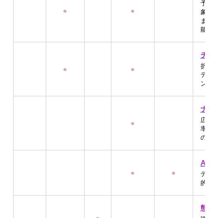
予定
●
●
象流
また
能。
チラS
折込
●
●
デー
ング
ナー
広告
●
率を
の"
AC
●
●
デジ
的か
態度
●