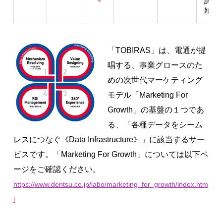
調査
好意
「TOBIRAS」は、電通が提
唱する、事業グロースのた
めの次世代マーケティング
モデル「Marketing For
Growth」の基盤の１つであ
る、「各種データをシーム
レスにつなぐ《Data Infrastructure》」に該当するサー
ビスです。「Marketing For Growth」については以下ペ
ージをご確認ください。
https://www.dentsu.co.jp/labo/marketing_for_growth/index.htm
l