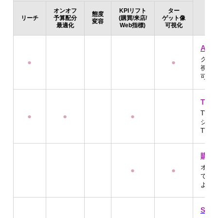
オンオフ
KPIリフト
ター
態度
リーチ
予算配分
(購買/来店/
ゲット像
変容
最適化
Web指標)
可視化
Affin
クリ
●
●
視化
可能
TV
TV
●
●
●
ジタ
TV
購買
オフ
●
●
で、
より
SP 