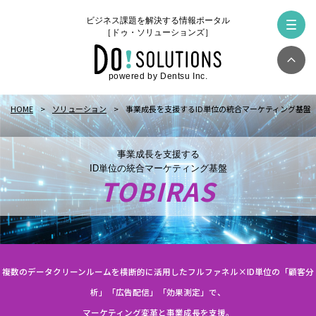
ビジネス課題を解決する情報ポータル
［ドゥ・ソリューションズ］
powered by Dentsu Inc.
HOME
ソリューション
事業成長を支援するID単位の統合マーケティング基盤「T
事業成長を支援する
ID単位の統合マーケティング基盤
TOBIRAS
複数のデータクリーンルームを横断的に活用したフルファネル×ID単位の「顧客分
析」「広告配信」「効果測定」で、
マーケティング変革と事業成長を支援。