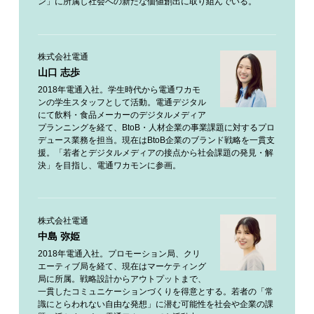
ン」に所属し社会への新たな価値創出に取り組んでいる。
株式会社電通
山口 志歩
2018年電通入社。学生時代から電通ワカモ
ンの学生スタッフとして活動。電通デジタル
にて飲料・食品メーカーのデジタルメディア
プランニングを経て、BtoB・人材企業の事業課題に対するプロ
デュース業務を担当。現在はBtoB企業のブランド戦略を一貫支
援。「若者とデジタルメディアの接点から社会課題の発見・解
決」を目指し、電通ワカモンに参画。
株式会社電通
中島 弥姫
2018年電通入社。プロモーション局、クリ
エーティブ局を経て、現在はマーケティング
局に所属。戦略設計からアウトプットまで、
一貫したコミュニケーションづくりを得意とする。若者の「常
識にとらわれない自由な発想」に潜む可能性を社会や企業の課