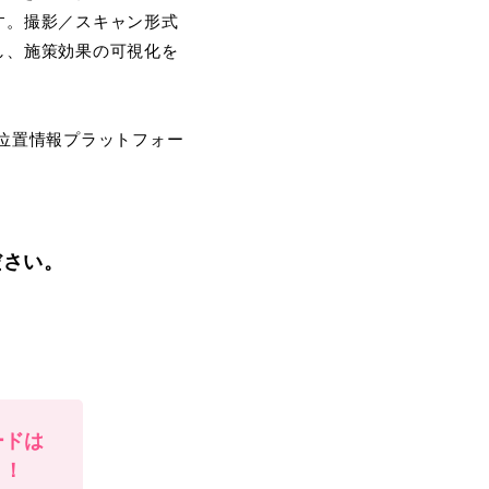
す。撮影／スキャン形式
し、施策効果の可視化を
る位置情報プラットフォー
ださい。
ードは
！！