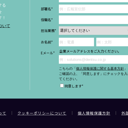
する
部署名
*
を
す！
役職名
*
ついて
担当業務
*
企業メールアドレスをご入力ください。
Eメール
*
こちらの「
個人情報保護に関する基本方針
」
ご確認の上、「同意します」にチェックを入
てください。
同意します
*
って
クッキーポリシーについて
個人情報保護方針
外