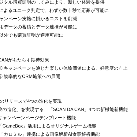
デジタル購買証明のしくみにより、新しい体験を提供
AIによるユニーク判定で、わずか数十秒で応募が可能に
キャンペーン実施に掛かるコストを削減
飲用データの蓄積とデータ連携が可能に
缶以外でも購買証明が適用可能に
A CANがもたらす期待効果
① キャンペーンを通じた楽しい体験価値による、好意度の向上
② 効率的なCRM施策への展開
のリリースで4つの進化を実現
験の進化」を実現する、「SCAN DA CAN」4つの新機能新機能
キャンペーンページテンプレート機能
「GameBox」活用によるオリジナルゲーム機能
③ 「カロミル」連携による画像解析AI食事解析機能