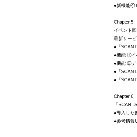
●新機能④
Chapter 5
イベント回
最新サービス
●「SCAN
●機能 ①
●機能 ②
●​「SCA
●「SCAN
Chapter 6
「SCAN 
●導入した
●参考情報U