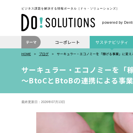
ビジネス課題を解決する情報ポータル
［ドゥ・ソリューションズ］
powered by Dents
コーポレート
サステナビリティ
テーマ
HOME
ブログ
サーキュラー・エコノミーを「稼げる事業」に変える
サーキュラー・エコノミーを「
〜BtoCとBtoBの連携による
最終更新日：2026年07月13日