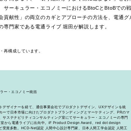
サーキュラー・エコノミーにおけるBtoCとBtoBでの
会貢献性」の両立のカギとアプローチの方法を、電通グ
の専門家である電通ライブ 堀田が解説します。
集・再構成しています。
ュラー・エコノミー統括
トデザイナーを経て、通信事業会社でプロダクトデザイン、UXデザインを統
カーで日本市場に向けたプロダクトブランディングとマーケティング、PRのマ
、サステナビリティコンサルティング室にてサーキュラー・エコノミーの専門
通ライブに出向中。iF Product Design Award、red dot design
など受賞多数。HCD-Net認定 人間中心設計専門家、日本人間工学会認定 人間工