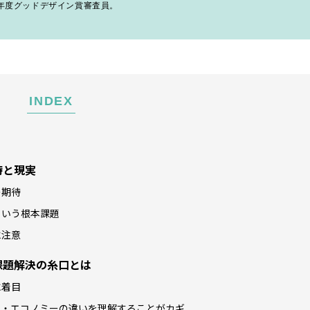
25年度グッドデザイン賞審査員。
INDEX
待と現実
の期待
という根本課題
に注意
課題解決の糸口とは
に着目
ラー・エコノミーの違いを理解することがカギ