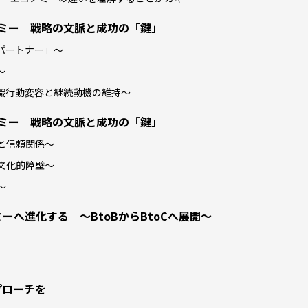
ノミー 戦略の文脈と成功の「鍵」
＝パートナー」～
～
意識行動変容と継続動機の維持～
ノミー 戦略の文脈と成功の「鍵」
りと信頼関係～
・文化的障壁～
～
へ進化する ～BtoBからBtoCへ展開～
プローチを