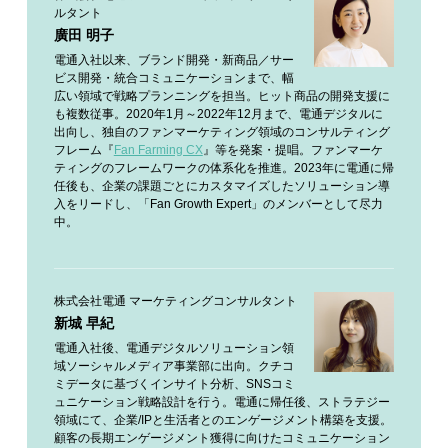
ルタント
廣田 明子
電通入社以来、ブランド開発・新商品／サー
ビス開発・統合コミュニケーションまで、幅
広い領域で戦略プランニングを担当。ヒット商品の開発支援に
も複数従事。2020年1月～2022年12月まで、電通デジタルに
出向し、独自のファンマーケティング領域のコンサルティング
フレーム『
Fan Farming CX
』等を発案・提唱。ファンマーケ
ティングのフレームワークの体系化を推進。2023年に電通に帰
任後も、企業の課題ごとにカスタマイズしたソリューション導
入をリードし、「Fan Growth Expert」のメンバーとして尽力
中。
株式会社電通 マーケティングコンサルタント
新城 早紀
電通入社後、電通デジタルソリューション領
域ソーシャルメディア事業部に出向。クチコ
ミデータに基づくインサイト分析、SNSコミ
ュニケーション戦略設計を行う。電通に帰任後、ストラテジー
領域にて、企業/IPと生活者とのエンゲージメント構築を支援。
顧客の長期エンゲージメント獲得に向けたコミュニケーション