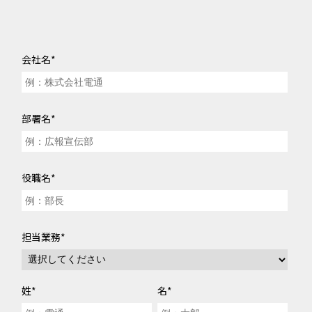
「Z世代就活生まるわかり調査2024」結果サマリー
～今どき就活生の企業選び・働き方希望～
●1. エントリーする企業の選び方
●2. 入社先を選んだ決め手・ずっと働きたいと感じるうえで必要なこと
会社名
*
●3. 配属について
●4. 入社後の働き方について
●5. 就活でよく使うサービスについて
部署名
*
Chapter 3
「Z世代就活生まるわかり調査2024」結果サマリー
～就活フェーズ別の影響要因～
●「就活ジャーニーマップ」について
役職名
*
●就活フェーズ別の影響要因① 企業を知る
●就活フェーズ別の影響要因② 企業を理解する
●就活フェーズ別の影響要因③ 企業にエントリーする
●就活フェーズ別の影響要因④ 入社先を決定する
担当業務
*
Chapter 4
Z世代就活生へのアプローチポイント
姓
*
名
*
●「入社後の働き方・配属・企業の選び方」から見えるポイント
●「就活でよく使うサービス」から見えるポイント