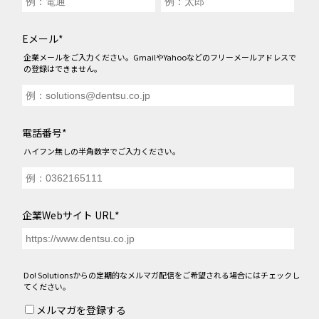
●「就活フェーズ別の影響要因」から見えるポイント
Eメール
*
Chapter 5
企業メールをご入力ください。GmailやYahooなどのフリーメールアドレスで
「採用ブランディングエキスパート」による勉強会・データ販売につい
の登録はできません。
てのご紹介
電話番号
*
ハイフン無しの半角数字でご入力ください。
企業Webサイト URL
*
Do! Solutionsからの定期的なメルマガ配信をご希望される場合にはチェックし
てください。
メルマガを登録する