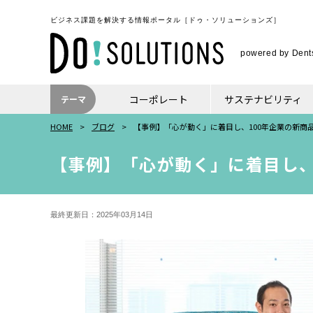
ビジネス課題を解決する情報ポータル
［ドゥ・ソリューションズ］
powered by Dents
コーポレート
サステナビリティ
テーマ
HOME
ブログ
【事例】「心が動く」に着目し、100年企業の新商
【事例】「心が動く」に着目し、
最終更新日：2025年03月14日