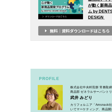
が動く新商
ム by DENT
DESIGN
無料｜資料ダウンロードはこちら
PROFILE
株式会社中央軒煎餅 常務取
商品部 ゼネラルサーバント
武井 みどり
カリフォルニア「Amsna
いてマーケティング、商品開