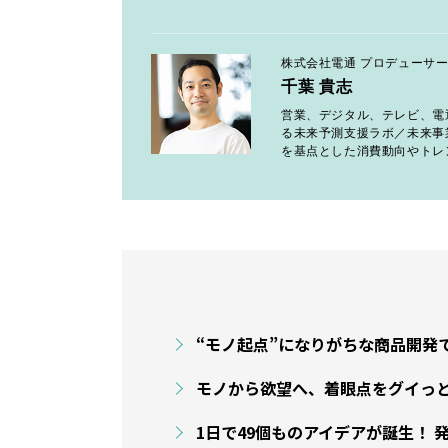
株式会社電通 プロデューサー
千葉 貴志
営業、デジタル、テレビ、電
る未来予測支援ラボ／未来事業創
を基点とした消費動向やトレ
“モノ起点”になりがちな商品開発
モノから欲望へ、着眼点をグイっ
1日で49個ものアイデアが誕生！ 