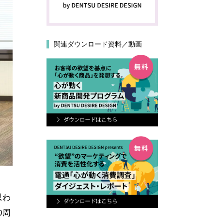
関連ダウンロード資料／動画
思わ
0周