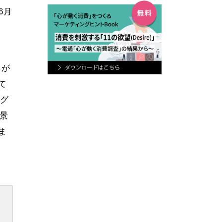
6月
」が
て
ログ
景
ま