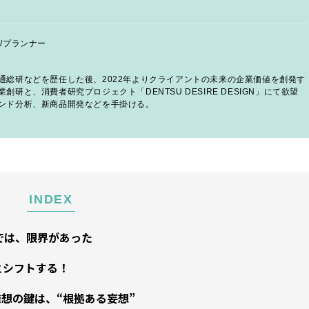
/プランナー
通総研などを歴任した後、2022年よりクライアントの未来の企業価値を創発す
研と、消費者研究プロジェクト「DENTSU DESIRE DESIGN」にて欲望
ンド分析、新商品開発などを手掛ける。
INDEX
では、限界があった
とシフトする！
発想の鍵は、“根拠ある妄想”